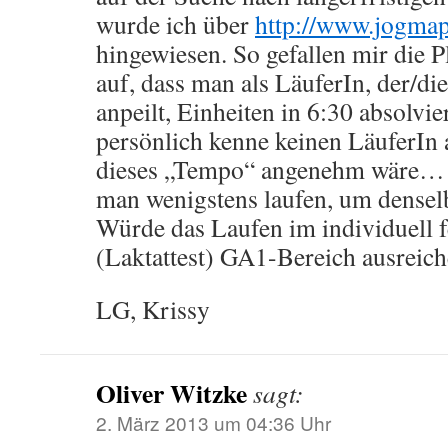
wurde ich über
http://www.jogmap
hingewiesen. So gefallen mir die Pl
auf, dass man als LäuferIn, der/d
anpeilt, Einheiten in 6:30 absolvie
persönlich kenne keinen LäuferIn 
dieses „Tempo“ angenehm wäre… 
man wenigstens laufen, um denselb
Würde das Laufen im individuell 
(Laktattest) GA1-Bereich ausreic
LG, Krissy
Oliver Witzke
sagt:
2. März 2013 um 04:36 Uhr