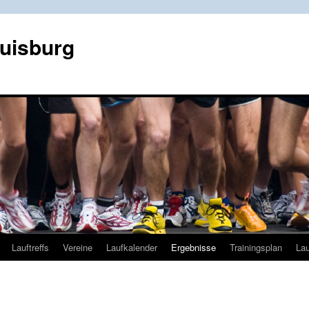
Duisburg
Lauftreffs
Vereine
Laufkalender
Ergebnisse
Trainingsplan
Lau