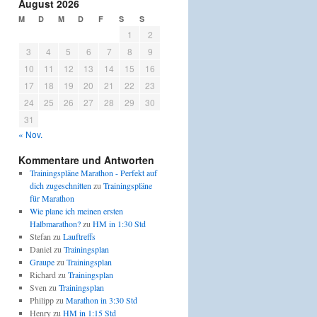
August 2026
M
D
M
D
F
S
S
1
2
3
4
5
6
7
8
9
10
11
12
13
14
15
16
17
18
19
20
21
22
23
24
25
26
27
28
29
30
31
« Nov.
Kommentare und Antworten
Trainingspläne Marathon - Perfekt auf
dich zugeschnitten
zu
Trainingspläne
für Marathon
Wie plane ich meinen ersten
Halbmarathon?
zu
HM in 1:30 Std
Stefan
zu
Lauftreffs
Daniel
zu
Trainingsplan
Graupe
zu
Trainingsplan
Richard
zu
Trainingsplan
Sven
zu
Trainingsplan
Philipp
zu
Marathon in 3:30 Std
Henry
zu
HM in 1:15 Std