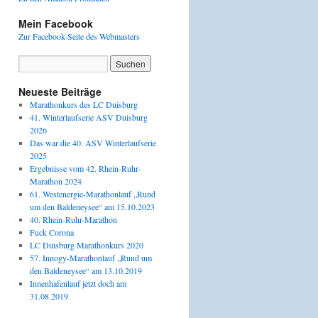
Mein Facebook
Zur Facebook-Seite des Webmasters
Neueste Beiträge
Marathonkurs des LC Duisburg
41. Winterlaufserie ASV Duisburg
2026
Das war die 40. ASV Winterlaufserie
2025
Ergebnisse vom 42. Rhein-Ruhr-
Marathon 2024
61. Westenergie-Marathonlauf „Rund
um den Baldeneysee“ am 15.10.2023
40. Rhein-Ruhr-Marathon
Fuck Corona
LC Duisburg Marathonkurs 2020
57. Innogy-Marathonlauf „Rund um
den Baldeneysee“ am 13.10.2019
Innenhafenlauf jetzt doch am
31.08.2019