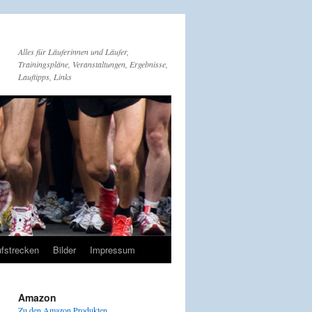
Alles für Läuferinnen und Läufer,
Trainingspläne, Veranstaltungen, Ergebnisse,
Lauftipps, Links
fstrecken
Bilder
Impressum
Amazon
Zu den Amazon Produkten