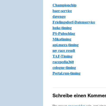
Championchip
baer-service
davengo
Frielingsdorf-Datenservice
huke-timing
PS-Pulsschlag
Mikatiming
api.maxx-timing
my race result
TAF-Timing
racepedia360
cologne-timing
Portal.run-timing
Schreibe einen Kommen
Du musst
angemeldet
sein, um ein