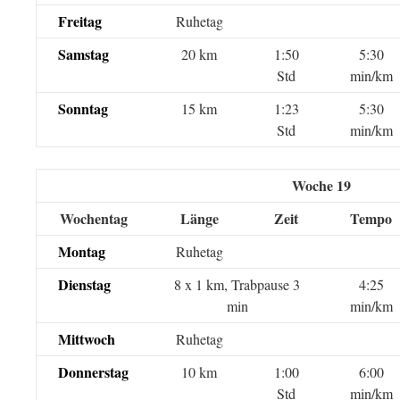
Freitag
Ruhetag
Samstag
20 km
1:50
5:30
Std
min/km
Sonntag
15 km
1:23
5:30
Std
min/km
Woche 19
Wochentag
Länge
Zeit
Tempo
Montag
Ruhetag
Dienstag
8 x 1 km, Trabpause 3
4:25
min
min/km
Mittwoch
Ruhetag
Donnerstag
10 km
1:00
6:00
Std
min/km