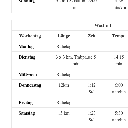
Sonntag
5 km Testlauf in 23:00
4:36
min
min/km
Woche 4
Wochentag
Länge
Zeit
Tempo
Montag
Ruhetag
Dienstag
3 x 3 km, Trabpause 5
14:15
min
min
Mittwoch
Ruhetag
Donnerstag
12km
1:12
6:00
Std
min/km
Freitag
Ruhetag
Samstag
15 km
1:23
5:30
Std
min/km