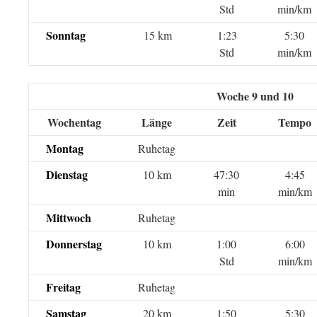
Std
min/km
Sonntag
15 km
1:23
5:30
Std
min/km
Woche 9 und 10
Wochentag
Länge
Zeit
Tempo
Montag
Ruhetag
Dienstag
10 km
47:30
4:45
min
min/km
Mittwoch
Ruhetag
Donnerstag
10 km
1:00
6:00
Std
min/km
Freitag
Ruhetag
Samstag
20 km
1:50
5:30