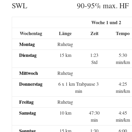
SWL 90-95% max. HF
Woche 1 und 2
Wochentag
Länge
Zeit
Tempo
Montag
Ruhetag
Dienstag
15 km
1:23
5:30
Std
min/km
Mittwoch
Ruhetag
Donnerstag
6 x 1 km Trabpause 3
4:25
min
min/km
Freitag
Ruhetag
Samstag
10 km
47:30
4:45
min
min/km
Sonntag
15 km
1:30
6:00