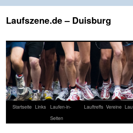
Zum
Inhalt
Laufszene.de – Duisburg
springen
Startseite
Links
Laufen-in-
Lauftreffs
Vereine
Lau
Seiten