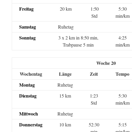
Freitag
20 km
1:50
5:30
Std
min/km
Samstag
Ruhetag
Sonntag
3 x 2 km in 8:50 min,
4:25
Trabpause 5 min
min/km
Woche 20
Wochentag
Länge
Zeit
Tempo
Montag
Ruhetag
Dienstag
15 km
1:23
5:30
Std
min/km
Mittwoch
Ruhetag
Donnerstag
10 km
52:30
5:15
min
min/km