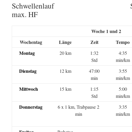
Schwellenlauf S
max. HF
Woche 1 und 2
Wochentag
Länge
Zeit
Tempo
Montag
20 km
1:32
4:35
Std
min/km
Dienstag
12 km
47:00
3:55
min
min/km
Mittwoch
15 km
1:15
5:00
Std
min/km
Donnerstag
6 x 1 km, Trabpause 2
3:35
min
min/km
Freitag
Ruhetag