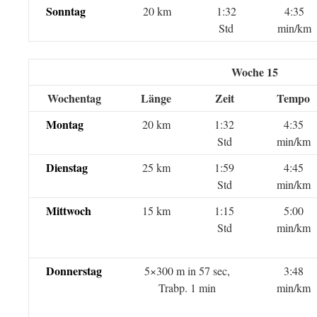
Sonntag
20 km
1:32
4:35
Std
min/km
Woche 15
Wochentag
Länge
Zeit
Tempo
Montag
20 km
1:32
4:35
Std
min/km
Dienstag
25 km
1:59
4:45
Std
min/km
Mittwoch
15 km
1:15
5:00
Std
min/km
Donnerstag
5×300 m in 57 sec,
3:48
Trabp. 1 min
min/km