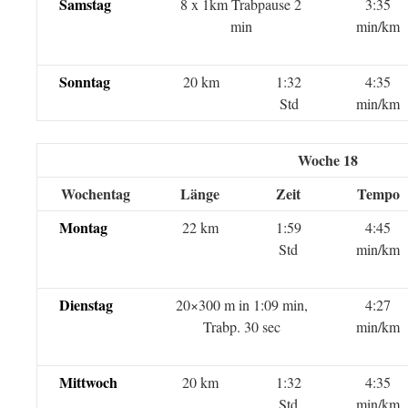
Samstag
8 x 1km Trabpause 2
3:35
min
min/km
Sonntag
20 km
1:32
4:35
Std
min/km
Woche 18
Wochentag
Länge
Zeit
Tempo
Montag
22 km
1:59
4:45
Std
min/km
Dienstag
20×300 m in 1:09 min,
4:27
Trabp. 30 sec
min/km
Mittwoch
20 km
1:32
4:35
Std
min/km