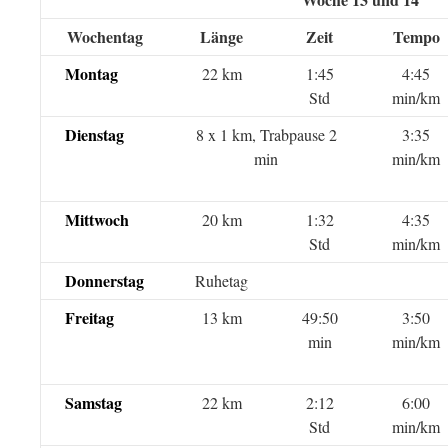
Wochentag
Länge
Zeit
Tempo
Montag
22 km
1:45
4:45
Std
min/km
Dienstag
8 x 1 km, Trabpause 2
3:35
min
min/km
Mittwoch
20 km
1:32
4:35
Std
min/km
Donnerstag
Ruhetag
Freitag
13 km
49:50
3:50
min
min/km
Samstag
22 km
2:12
6:00
Std
min/km