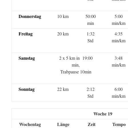
Donnerstag
10 km
50:00
5:00
min
min/km
Freitag
20 km
1:32
4:35
Std
min/km
Samstag
2 x 5 km in 19:00
3:48
min,
min/km
Trabpause 10min
Sonntag
22 km
2:12
6:00
Std
min/km
Woche 19
Wochentag
Länge
Zeit
Tempo