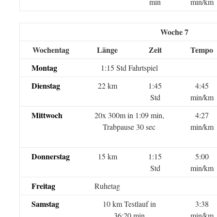
min
min/km
Woche 7
Wochentag
Länge
Zeit
Tempo
Montag
1:15 Std Fahrtspiel
Dienstag
22 km
1:45
4:45
Std
min/km
Mittwoch
20x 300m in 1:09 min,
4:27
Trabpause 30 sec
min/km
Donnerstag
15 km
1:15
5:00
Std
min/km
Freitag
Ruhetag
Samstag
10 km Testlauf in
3:38
36:20 min
min/km