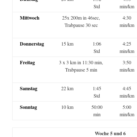
Std
min/km
Mittwoch
25x 200m in 46sec,
4:30
Trabpause 30 sec
min/km
Donnerstag
15 km
1:06
4:25
Std
min/km
Freitag
3 x 3 km in 11:30 min,
3:50
Trabpause 5 min
min/km
Samstag
22 km
1:45
4:45
Std
min/km
Sonntag
10 km
50:00
5:00
min
min/km
Woche 5 und 6