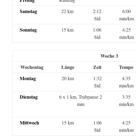
Samstag
22 km
2:12
6:00
Std
min/km
Sonntag
15 km
1:06
4:25
Std
min/km
Woche 3
Wochentag
Länge
Zeit
Tempo
Montag
20 km
1:32
4:35
Std
min/km
Dienstag
6 x 1 km, Trabpause 2
3:35
min
min/km
Mittwoch
15 km
1:06
4:25
Std
min/km