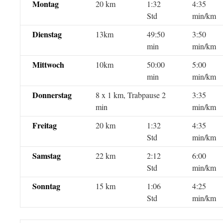
Montag
20 km
1:32
4:35
Std
min/km
Dienstag
13km
49:50
3:50
min
min/km
Mittwoch
10km
50:00
5:00
min
min/km
Donnerstag
8 x 1 km, Trabpause 2
3:35
min
min/km
Freitag
20 km
1:32
4:35
Std
min/km
Samstag
22 km
2:12
6:00
Std
min/km
Sonntag
15 km
1:06
4:25
Std
min/km