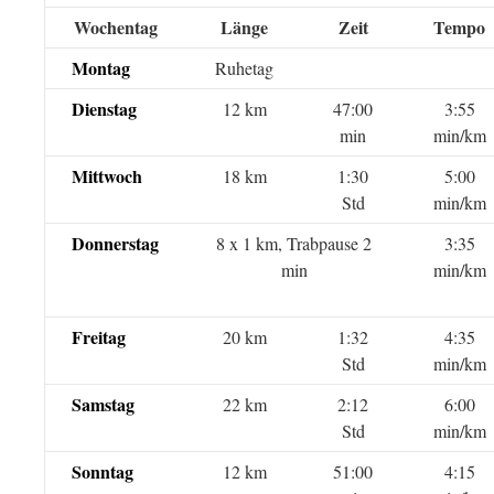
Wochentag
Länge
Zeit
Tempo
Montag
Ruhetag
Dienstag
12 km
47:00
3:55
min
min/km
Mittwoch
18 km
1:30
5:00
Std
min/km
Donnerstag
8 x 1 km, Trabpause 2
3:35
min
min/km
Freitag
20 km
1:32
4:35
Std
min/km
Samstag
22 km
2:12
6:00
Std
min/km
Sonntag
12 km
51:00
4:15