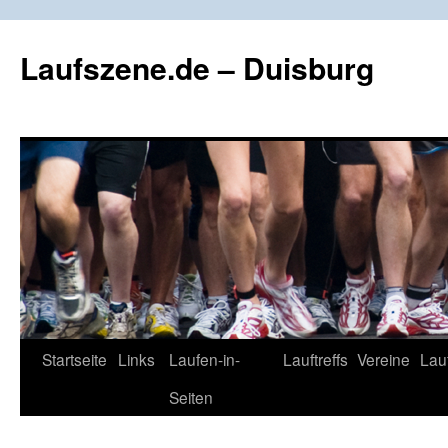
Zum
Inhalt
Laufszene.de – Duisburg
springen
Startseite
Links
Laufen-in-
Lauftreffs
Vereine
Lau
Seiten