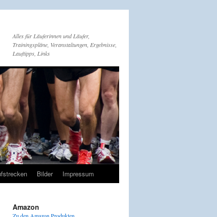
Alles für Läuferinnen und Läufer,
Trainingspläne, Veranstaltungen, Ergebnisse,
Lauftipps, Links
fstrecken
Bilder
Impressum
Amazon
Zu den Amazon Produkten