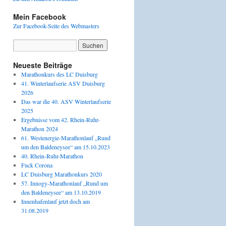
Mein Facebook
Zur Facebook-Seite des Webmasters
Neueste Beiträge
Marathonkurs des LC Duisburg
41. Winterlaufserie ASV Duisburg
2026
Das war die 40. ASV Winterlaufserie
2025
Ergebnisse vom 42. Rhein-Ruhr-
Marathon 2024
61. Westenergie-Marathonlauf „Rund
um den Baldeneysee“ am 15.10.2023
40. Rhein-Ruhr-Marathon
Fuck Corona
LC Duisburg Marathonkurs 2020
57. Innogy-Marathonlauf „Rund um
den Baldeneysee“ am 13.10.2019
Innenhafenlauf jetzt doch am
31.08.2019