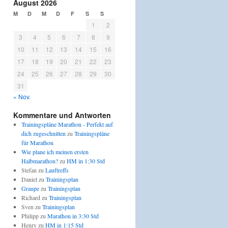
August 2026
M
D
M
D
F
S
S
1
2
3
4
5
6
7
8
9
10
11
12
13
14
15
16
17
18
19
20
21
22
23
24
25
26
27
28
29
30
31
« Nov.
Kommentare und Antworten
Trainingspläne Marathon - Perfekt auf
dich zugeschnitten
zu
Trainingspläne
für Marathon
Wie plane ich meinen ersten
Halbmarathon?
zu
HM in 1:30 Std
Stefan
zu
Lauftreffs
Daniel
zu
Trainingsplan
Graupe
zu
Trainingsplan
Richard
zu
Trainingsplan
Sven
zu
Trainingsplan
Philipp
zu
Marathon in 3:30 Std
Henry
zu
HM in 1:15 Std