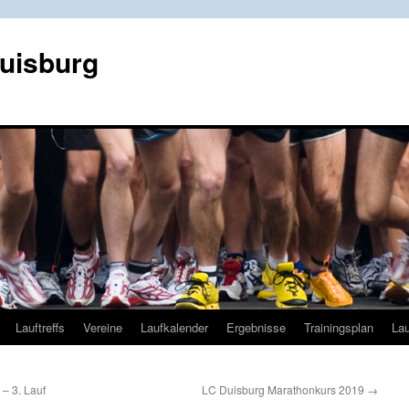
Duisburg
Lauftreffs
Vereine
Laufkalender
Ergebnisse
Trainingsplan
Lau
– 3. Lauf
LC Duisburg Marathonkurs 2019
→