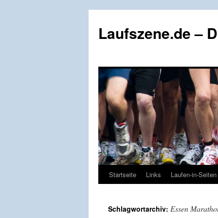
Zum
Inhalt
Laufszene.de – 
springen
Startseite
Links
Laufen-in-Seiten
Essen Maratho
Schlagwortarchiv: