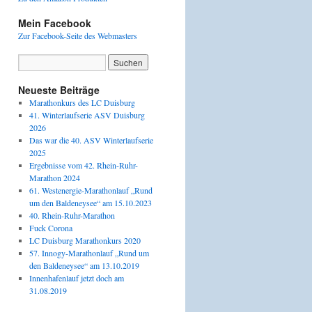
Mein Facebook
Zur Facebook-Seite des Webmasters
Neueste Beiträge
Marathonkurs des LC Duisburg
41. Winterlaufserie ASV Duisburg
2026
Das war die 40. ASV Winterlaufserie
2025
Ergebnisse vom 42. Rhein-Ruhr-
Marathon 2024
61. Westenergie-Marathonlauf „Rund
um den Baldeneysee“ am 15.10.2023
40. Rhein-Ruhr-Marathon
Fuck Corona
LC Duisburg Marathonkurs 2020
57. Innogy-Marathonlauf „Rund um
den Baldeneysee“ am 13.10.2019
Innenhafenlauf jetzt doch am
31.08.2019