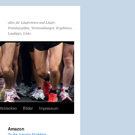
Alles für Läuferinnen und Läufer,
Trainingspläne, Veranstaltungen, Ergebnisse,
Lauftipps, Links
fstrecken
Bilder
Impressum
Amazon
Zu den Amazon Produkten