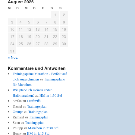
August 2026
M
D
M
D
F
S
S
1
2
3
4
5
6
7
8
9
10
11
12
13
14
15
16
17
18
19
20
21
22
23
24
25
26
27
28
29
30
31
« Nov.
Kommentare und Antworten
Trainingspläne Marathon - Perfekt auf
dich zugeschnitten
zu
Trainingspläne
für Marathon
Wie plane ich meinen ersten
Halbmarathon?
zu
HM in 1:30 Std
Stefan
zu
Lauftreffs
Daniel
zu
Trainingsplan
Graupe
zu
Trainingsplan
Richard
zu
Trainingsplan
Sven
zu
Trainingsplan
Philipp
zu
Marathon in 3:30 Std
Henry
zu
HM in 1:15 Std