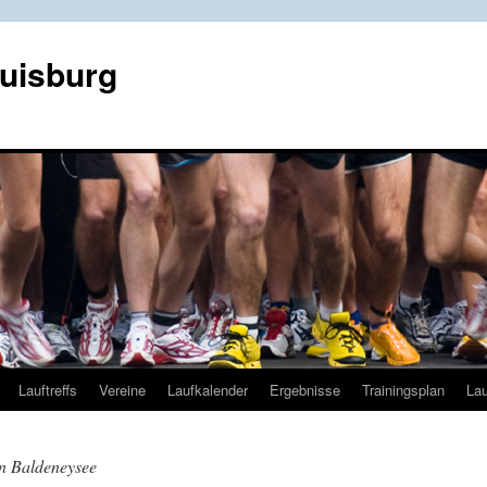
Duisburg
Lauftreffs
Vereine
Laufkalender
Ergebnisse
Trainingsplan
Lau
n Baldeneysee